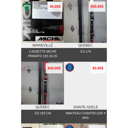
CONDITION
45.00$
450.00$
MARIEVILLE
QUÉBEC
CASSETTE MICHE
GS 170
PRIMATO 10S 16-25
650.00$
85.00$
QUÉBEC
SAINTE-ADELE
GS 193 CM
MANTEAU CHANTECLER 4
ANS