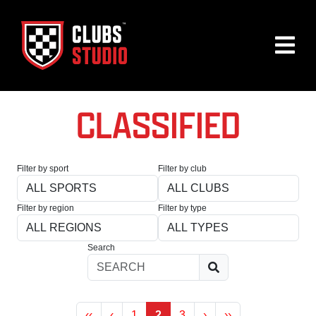
CLASSIFIED
Filter by sport
Filter by club
Filter by region
Filter by type
Search
‹‹
‹
1
2
3
›
››