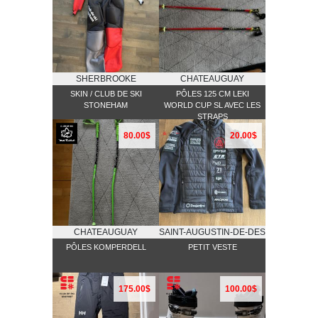
SHERBROOKE
CHATEAUGUAY
SKIN / CLUB DE SKI
PÔLES 125 CM LEKI
STONEHAM
WORLD CUP SL AVEC LES
STRAPS
80.00$
20.00$
CHATEAUGUAY
SAINT-AUGUSTIN-DE-DESMAURES
PÔLES KOMPERDELL
PETIT VESTE
175.00$
100.00$