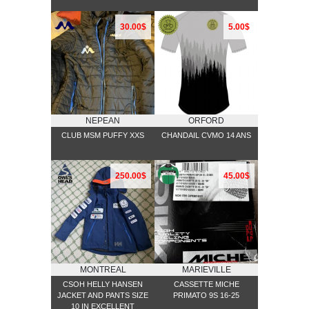
30.00$
5.00$
NEPEAN
ORFORD
CLUB MSM PUFFY XXS
CHANDAIL CVMO 14 ANS
250.00$
45.00$
MONTREAL
MARIEVILLE
CSOH HELLY HANSEN
CASSETTE MICHE
JACKET AND PANTS SIZE
PRIMATO 9S 16-25
10 IN EXCELLENT