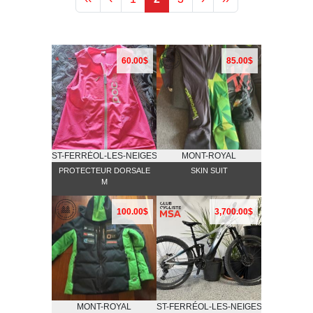
60.00$
85.00$
ST-FERRĖOL-LES-NEIGES
MONT-ROYAL
PROTECTEUR DORSALE
SKIN SUIT
M
100.00$
3,700.00$
MONT-ROYAL
ST-FERRÉOL-LES-NEIGES