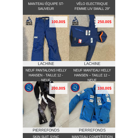
MANTEAU ÉQUIPE ST-
VÉLO ELECTRIQUE
SAUVEUR
FEMME LIV SMALL 29''
100.00$
250.00$
LACHINE
LACHINE
NEUF PANTALONS HELLY
NEUF MANTEAU HELLY
HANSEN - TAILLE 12 -
HANSEN – TAILLE 12 –
NEUF
NEUF
200.00$
100.00$
PIERREFONDS
PIERREFONDS
SKIN SUIT SYNC
MANTEAU COMPÉTITION