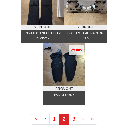
ST-BRUNO
ST-BRUNO
PANTALON NEUF HELLY
BOTTES HEAD RAPTOR
HANSEN
24.5
25.00$
BROMONT
PAS GENOUX
‹‹
‹
1
2
3
›
››