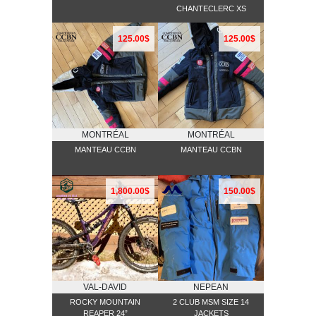
CHANTECLERC XS
125.00$
125.00$
MONTRÉAL
MONTRÉAL
MANTEAU CCBN
MANTEAU CCBN
1,800.00$
150.00$
VAL-DAVID
NEPEAN
ROCKY MOUNTAIN
2 CLUB MSM SIZE 14
REAPER 24”
JACKETS