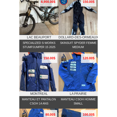
6,900.00$
150.00$
LAC BEAUPORT
DOLLARD-DES-ORMEAUX
SPECIALIZED S-WORKS
SKINSUIT SPYDER FEMME
STUMPJUMPER 15 2025
MEDIUM
150.00$
120.00$
MONTREAL
LA PRAIRIE
MANTEAU ET PANTALON
MANTEAU CSOH HOMME
CSOH 14 ANS
SMALL
80.00$
100.00$