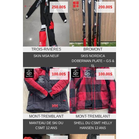
250.00$
200.00$
TROIS-RIVIÈRES
BROMONT
SKIN MSA NEUF
SKIS NORDICA
DOBERMAN PLATE – GS &
SL
100.00$
100.00$
MONT-TREMBLANT
MONT-TREMBLANT
MANTEAU DE SKI DU
SHELL DU CSMT HELLY
CSMT 12 ANS
HANSEN 12 ANS