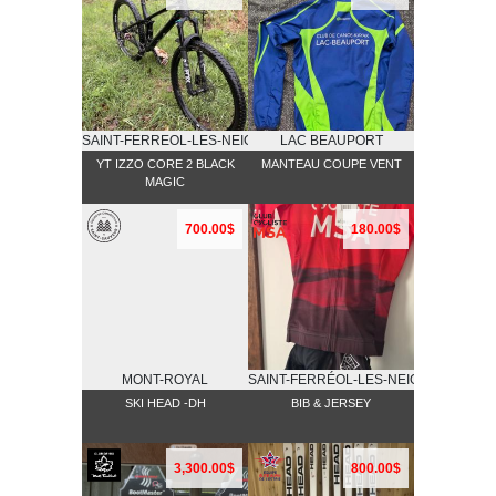
SAINT-FERREOL-LES-NEIGES
LAC BEAUPORT
YT IZZO CORE 2 BLACK
MANTEAU COUPE VENT
MAGIC
700.00$
180.00$
MONT-ROYAL
SAINT-FERRÉOL-LES-NEIGES
SKI HEAD -DH
BIB & JERSEY
3,300.00$
800.00$