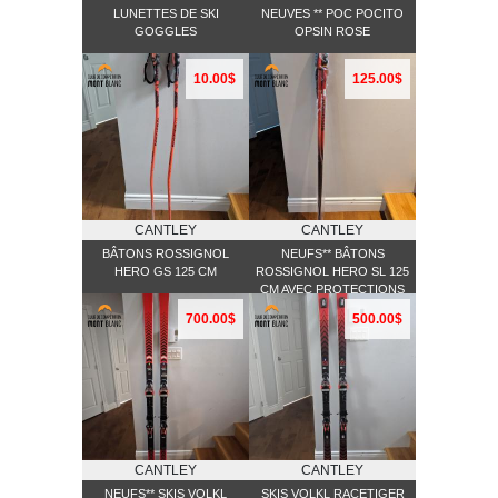
LUNETTES DE SKI
NEUVES ** POC POCITO
GOGGLES
OPSIN ROSE
10.00$
125.00$
CANTLEY
CANTLEY
BÂTONS ROSSIGNOL
NEUFS** BÂTONS
HERO GS 125 CM
ROSSIGNOL HERO SL 125
CM AVEC PROTECTIONS
700.00$
500.00$
CANTLEY
CANTLEY
NEUFS** SKIS VOLKL
SKIS VOLKL RACETIGER