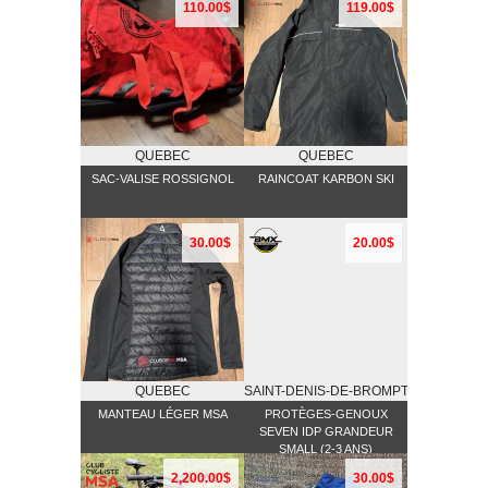
110.00$
119.00$
QUEBEC
QUEBEC
SAC-VALISE ROSSIGNOL
RAINCOAT KARBON SKI
30.00$
20.00$
QUEBEC
SAINT-DENIS-DE-BROMPTON
MANTEAU LÉGER MSA
PROTÈGES-GENOUX
SEVEN IDP GRANDEUR
SMALL (2-3 ANS)
2,200.00$
30.00$