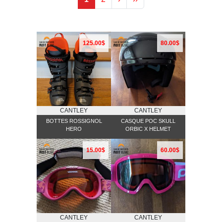
125.00$
80.00$
CANTLEY
CANTLEY
BOTTES ROSSIGNOL
CASQUE POC SKULL
HERO
ORBIC X HELMET
15.00$
60.00$
CANTLEY
CANTLEY