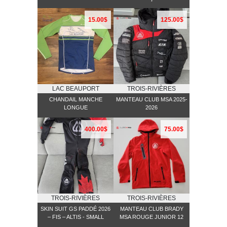
15.00$
125.00$
LAC BEAUPORT
TROIS-RIVIÈRES
CHANDAIL MANCHE
MANTEAU CLUB MSA 2025-
LONGUE
2026
400.00$
75.00$
TROIS-RIVIÈRES
TROIS-RIVIÈRES
SKIN SUIT GS PADDÉ 2026
MANTEAU CLUB BRADY
– FIS – ALTIS - SMALL
MSA ROUGE JUNIOR 12