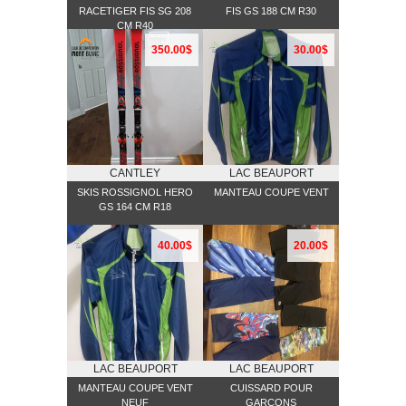
RACETIGER FIS SG 208
FIS GS 188 CM R30
CM R40
350.00$
30.00$
CANTLEY
LAC BEAUPORT
SKIS ROSSIGNOL HERO
MANTEAU COUPE VENT
GS 164 CM R18
40.00$
20.00$
LAC BEAUPORT
LAC BEAUPORT
MANTEAU COUPE VENT
CUISSARD POUR
NEUF
GARÇONS