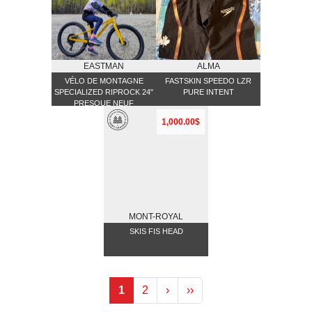
EASTMAN
ALMA
VÉLO DE MONTAGNE
FASTSKIN SPEEDO LZR
SPECIALIZED RIPROCK 24"
PURE INTENT
PRESQUE NEUF
1,000.00$
MONT-ROYAL
SKIS FIS HEAD
1
2
›
››