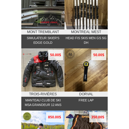
MONT TREMBLANT
MONTREAL WEST
SIMULATEUR SKIER'S
HEAD FIS SKIS MEN GS SG
EDGE GOLD
DH
50.00$
50.00$
TROIS-RIVIÈRES
DORVAL
MANTEAU CLUB DE SKI
FREE LAP
MSA GRANDEUR 12 ANS
850.00$
350.00$