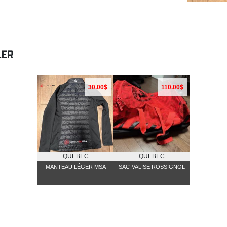
LER
30.00$
110.00$
QUEBEC
QUEBEC
MANTEAU LÉGER MSA
SAC-VALISE ROSSIGNOL