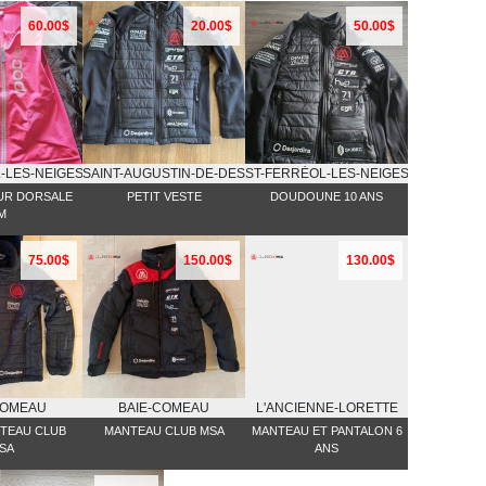
60.00$
20.00$
50.00$
-LES-NEIGES
SAINT-AUGUSTIN-DE-DESMAURES
ST-FERRĖOL-LES-NEIGES
UR DORSALE
PETIT VESTE
DOUDOUNE 10 ANS
M
75.00$
150.00$
130.00$
COMEAU
BAIE-COMEAU
L'ANCIENNE-LORETTE
NTEAU CLUB
MANTEAU CLUB MSA
MANTEAU ET PANTALON 6
SA
ANS