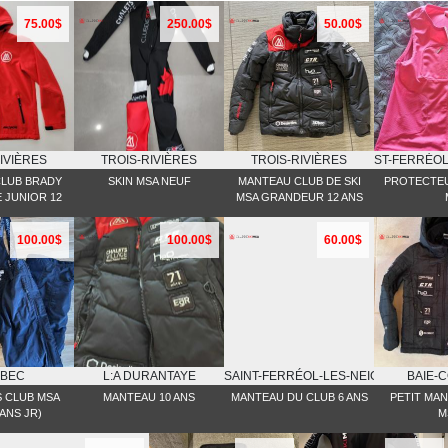
75.00$
250.00$
50.00$
IVIÈRES
TROIS-RIVIÈRES
TROIS-RIVIÈRES
ST-FERRĖOL
LUB BRADY
SKIN MSA NEUF
MANTEAU CLUB DE SKI
PROTECTE
 JUNIOR 12
MSA GRANDEUR 12 ANS
100.00$
100.00$
60.00$
BEC
L:A DURANTAYE
SAINT-FERRÉOL-LES-NEIGES
BAIE-
 CLUB MSA
MANTEAU 10 ANS
MANTEAU DU CLUB 6 ANS
PETIT MA
 ANS JR)
M