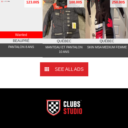
123.00$
100.00$
250.00$
Wanted
BEAUPRÉ
QUÉBEC
QUÉBEC
PANTALON 8 ANS
MANTEAU ET PANTALON
SKIN MSA MEDIUM FEMME
10 ANS
SEE ALL ADS