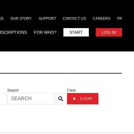
ED
OUR STORY
SUPPORT
CONTACT US
CAREERS
FR
BSCRIPTIONS
FOR WHO?
START
LOG IN
Search
Clear
CLEAR