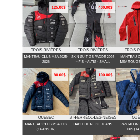
125.00$
400.00$
TROIS-RIVIÈRES
TROIS-RIVIÈRES
TROIS-R
MANTEAU CLUB MSA 2025-
SKIN SUIT GS PADDÉ 2026
MANTEAU C
2026
– FIS – ALTIS - SMALL
MSA ROUGE
80.00$
100.00$
QUÉBEC
ST-FERRĖOL-LES-NEIGES
QUÉ
MANTEAU CLUB MSA XXS
HABIT DE NEIGE 10ANS
PANTALONS
(14 ANS JR)
XXS (14