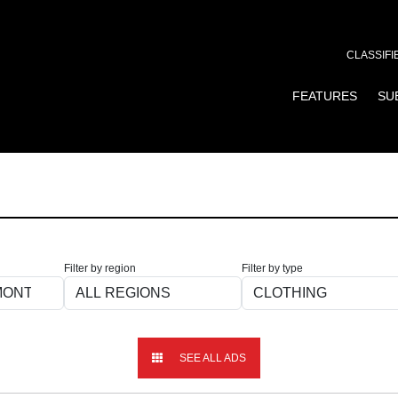
CLASSIFI
FEATURES
SU
Filter by region
Filter by type
SEE ALL ADS