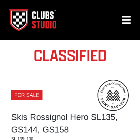
CLASSIFIED
FOR SALE
Skis Rossignol Hero SL135,
GS144, GS158
SL 135: 100