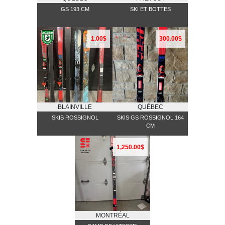
GS 193 CM
SKI ET BOTTES
1.00$
300.00$
BLAINVILLE
QUÉBEC
SKIS ROSSIGNOL
SKIS GS ROSSIGNOL 164
CM
1,250.00$
MONTRÉAL