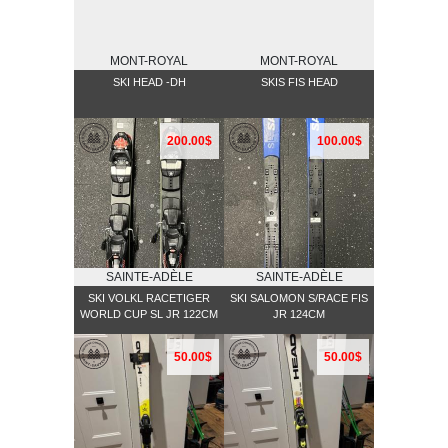
MONT-ROYAL
MONT-ROYAL
SKI HEAD -DH
SKIS FIS HEAD
200.00$
100.00$
SAINTE-ADÈLE
SAINTE-ADÈLE
SKI VOLKL RACETIGER
SKI SALOMON S/RACE FIS
WORLD CUP SL JR 122CM
JR 124CM
50.00$
50.00$