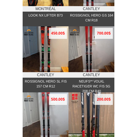
MONTRÉAL
CANTLEY
LOOK NX LIFTER B73
ROSSIGNOL HERO GS 164
CM R18
450.00$
700.00$
CANTLEY
CANTLEY
ROSSIGNOL HERO SL FIS
NEUFS** VOLKL
157 CM R12
RACETIGER WC FIS SG
208 CM R40
500.00$
200.00$