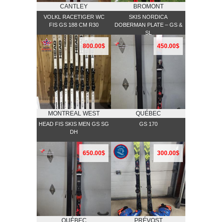
CANTLEY
BROMONT
VOLKL RACETIGER WC
SKIS NORDICA
FIS GS 188 CM R30
DOBERMAN PLATE – GS &
SL
800.00$
450.00$
MONTREAL WEST
QUÉBEC
HEAD FIS SKIS MEN GS SG
GS 170
DH
650.00$
300.00$
QUÉBEC
PRÉVOST