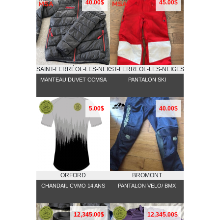
40.00$
45.00$
SAINT-FERRÉOL-LES-NEIGES
ST-FERREOL-LES-NEIGES
MANTEAU DUVET CCMSA
PANTALON SKI
5.00$
40.00$
ORFORD
BROMONT
CHANDAIL CVMO 14 ANS
PANTALON VELO/ BMX
12,345.00$
12,345.00$