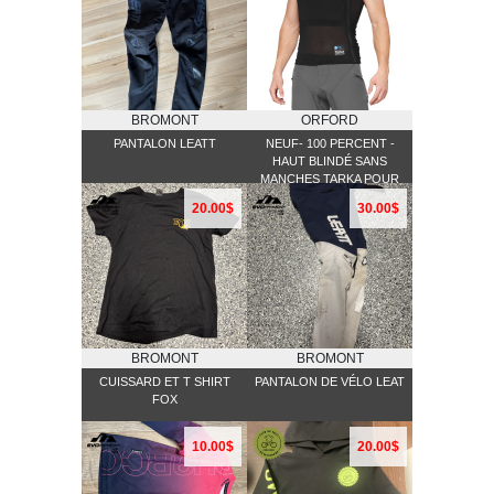
BROMONT
ORFORD
PANTALON LEATT
NEUF- 100 PERCENT -
HAUT BLINDÉ SANS
MANCHES TARKA POUR
VÉLO DE MONTAGNE
20.00$
30.00$
GRANDEUR 2XL, SE
VENDS 215$ PLUS TAXES
BROMONT
BROMONT
CUISSARD ET T SHIRT
PANTALON DE VÉLO LEAT
FOX
10.00$
20.00$