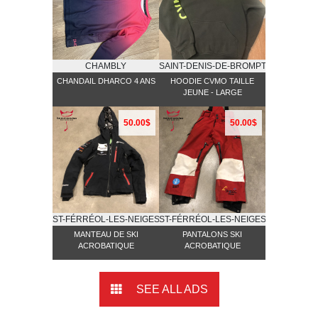
CHAMBLY
SAINT-DENIS-DE-BROMPTON
CHANDAIL DHARCO 4 ANS
HOODIE CVMO TAILLE
JEUNE - LARGE
50.00$
50.00$
ST-FÉRRÉOL-LES-NEIGES
ST-FÉRRÉOL-LES-NEIGES
MANTEAU DE SKI
PANTALONS SKI
ACROBATIQUE
ACROBATIQUE
SEE ALL ADS