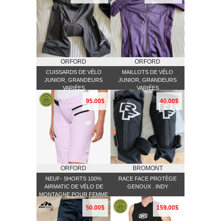
ORFORD
ORFORD
CUISSARDS DE VÉLO
MAILLOTS DE VÉLO
JUNIOR, GRANDEURS
JUNIOR, GRANDEURS
VARIÉES
VARIÉES
95.00$
40.00$
ORFORD
BROMONT
NEUF- SHORTS 100%
RACE FACE PROTÈGE
AIRMATIC DE VÉLO DE
GENOUX . INDY
MONTAGNE POUR FEMME
GRANDEUR LARGE,
50.00$
159.00$
COULEUR LAVANDE