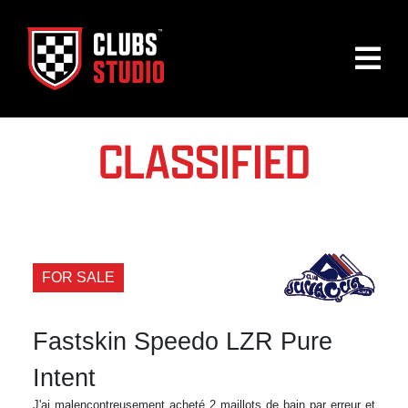
CLASSIFIED
FOR SALE
Fastskin Speedo LZR Pure
Intent
J'ai malencontreusement acheté 2 maillots de bain par erreur et