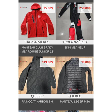
75.00$
250.00$
TROIS-RIVIÈRES
TROIS-RIVIÈRES
MANTEAU CLUB BRADY
SKIN MSA NEUF
MSA ROUGE JUNIOR 12
119.00$
30.00$
QUEBEC
QUEBEC
RAINCOAT KARBON SKI
MANTEAU LÉGER MSA