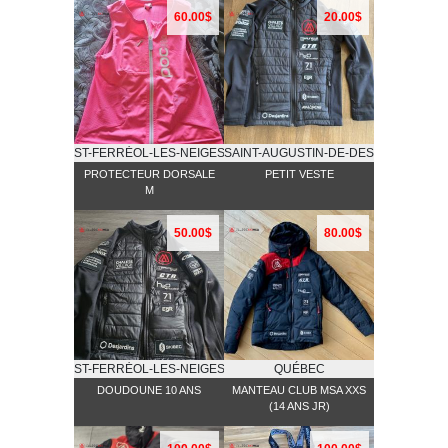
60.00$
20.00$
ST-FERRĖOL-LES-NEIGES
SAINT-AUGUSTIN-DE-DESMAURES
PROTECTEUR DORSALE
PETIT VESTE
M
50.00$
80.00$
ST-FERRĖOL-LES-NEIGES
QUÉBEC
DOUDOUNE 10 ANS
MANTEAU CLUB MSA XXS
(14 ANS JR)