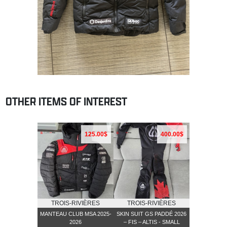
OTHER ITEMS OF INTEREST
125.00$
400.00$
TROIS-RIVIÈRES
TROIS-RIVIÈRES
MANTEAU CLUB MSA 2025-
SKIN SUIT GS PADDÉ 2026
2026
– FIS – ALTIS - SMALL