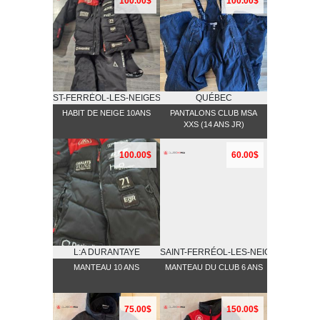
100.00$
100.00$
ST-FERRĖOL-LES-NEIGES
QUÉBEC
HABIT DE NEIGE 10ANS
PANTALONS CLUB MSA
XXS (14 ANS JR)
100.00$
60.00$
L:A DURANTAYE
SAINT-FERRÉOL-LES-NEIGES
MANTEAU 10 ANS
MANTEAU DU CLUB 6 ANS
75.00$
150.00$