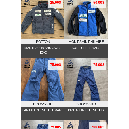
25.00$
50.00$
POTTON
MONT-SAINT-HILAIRE
MANTEAU 10 ANS OWL’S
SOFT SHELL 8 ANS
HEAD
75.00$
75.00$
BROSSARD
BROSSARD
PANTALON CSOH HH 8ANS
PANTALON HH CSOH 14
75.00$
200.00$