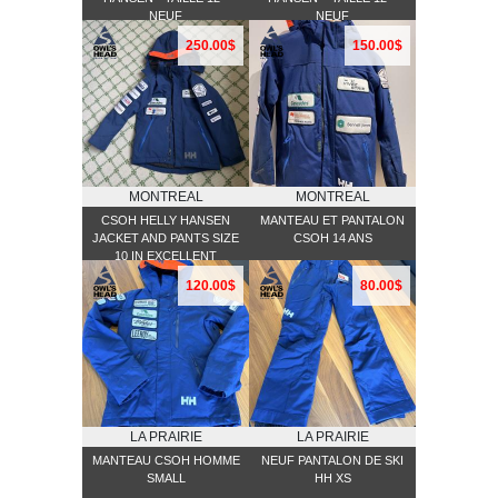
NEUF
NEUF
250.00$
150.00$
MONTREAL
MONTREAL
CSOH HELLY HANSEN
MANTEAU ET PANTALON
JACKET AND PANTS SIZE
CSOH 14 ANS
10 IN EXCELLENT
CONDITION
120.00$
80.00$
LA PRAIRIE
LA PRAIRIE
MANTEAU CSOH HOMME
NEUF PANTALON DE SKI
SMALL
HH XS