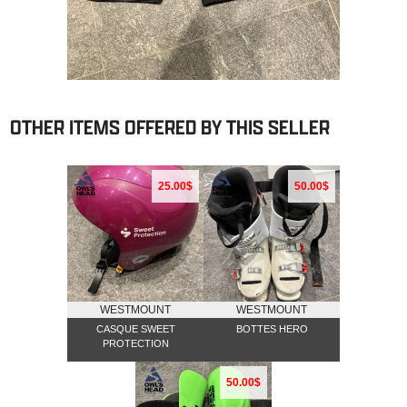
OTHER ITEMS OFFERED BY THIS SELLER
25.00$
50.00$
WESTMOUNT
WESTMOUNT
CASQUE SWEET
BOTTES HERO
PROTECTION
50.00$