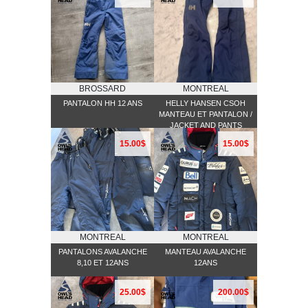
BROSSARD
MONTREAL
PANTALON HH 12 ANS
HELLY HANSEN CSOH
MANTEAU ET PANTALON /
JACKET AND PANTS
15.00$
15.00$
MONTREAL
MONTREAL
PANTALONS AVALANCHE
MANTEAU AVALANCHE
8,10 ET 12ANS
12ANS
25.00$
200.00$