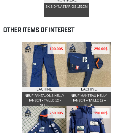
MONTREAL
SKIS DYNASTAR GS 151CM
OTHER ITEMS OF INTEREST
100.00$
250.00$
LACHINE
LACHINE
NEUF PANTALONS HELLY
NEUF MANTEAU HELLY
HANSEN - TAILLE 12 -
HANSEN – TAILLE 12 –
NEUF
NEUF
250.00$
150.00$