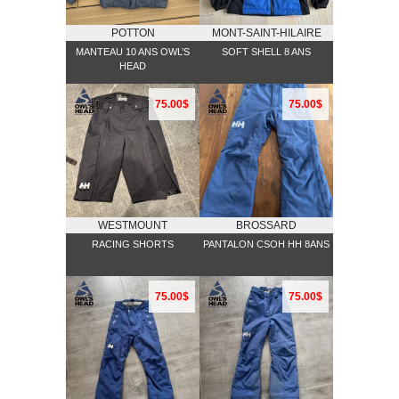
POTTON
MONT-SAINT-HILAIRE
MANTEAU 10 ANS OWL’S
SOFT SHELL 8 ANS
HEAD
75.00$
75.00$
WESTMOUNT
BROSSARD
RACING SHORTS
PANTALON CSOH HH 8ANS
75.00$
75.00$