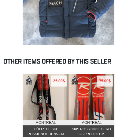
OTHER ITEMS OFFERED BY THIS SELLER
25.00$
75.00$
MONTREAL
MONTREAL
PÔLES DE SKI
SKIS ROSSIGNOL HERO
ROSSIGNOL DE 95 CM
GS PRO 135 CM