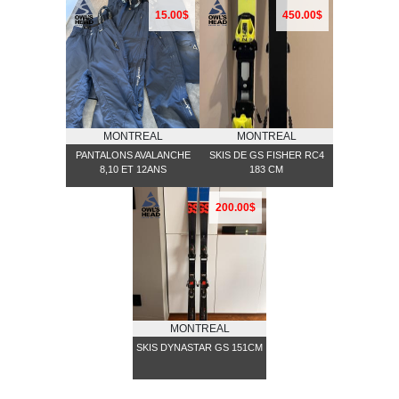
15.00$
450.00$
MONTREAL
MONTREAL
PANTALONS AVALANCHE
SKIS DE GS FISHER RC4
8,10 ET 12ANS
183 CM
200.00$
MONTREAL
SKIS DYNASTAR GS 151CM