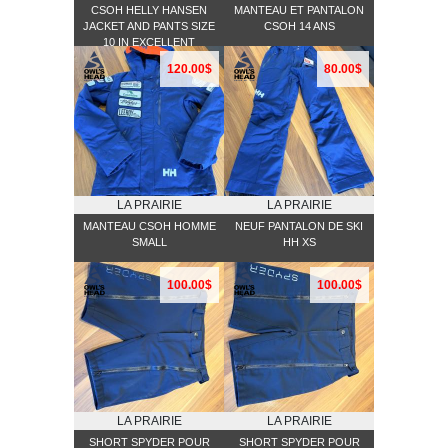
CSOH HELLY HANSEN
MANTEAU ET PANTALON
JACKET AND PANTS SIZE
CSOH 14 ANS
10 IN EXCELLENT
CONDITION
120.00$
80.00$
LA PRAIRIE
LA PRAIRIE
MANTEAU CSOH HOMME
NEUF PANTALON DE SKI
SMALL
HH XS
100.00$
100.00$
LA PRAIRIE
LA PRAIRIE
SHORT SPYDER POUR
SHORT SPYDER POUR