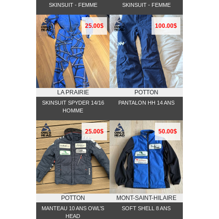
SKINSUIT - FEMME
SKINSUIT - FEMME
25.00$
100.00$
LA PRAIRIE
POTTON
SKINSUIT SPYDER 14/16
PANTALON HH 14 ANS
HOMME
25.00$
50.00$
POTTON
MONT-SAINT-HILAIRE
MANTEAU 10 ANS OWL’S
SOFT SHELL 8 ANS
HEAD