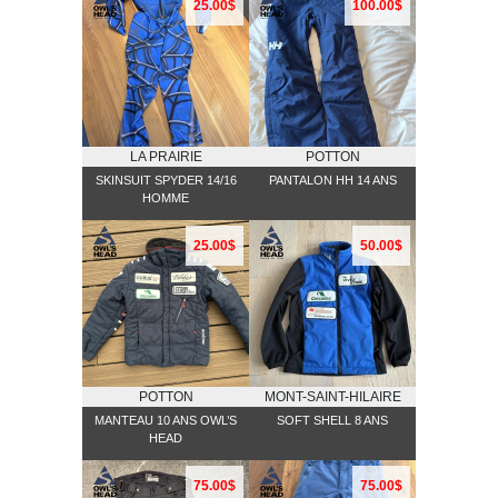
25.00$
100.00$
LA PRAIRIE
POTTON
SKINSUIT SPYDER 14/16
PANTALON HH 14 ANS
HOMME
25.00$
50.00$
POTTON
MONT-SAINT-HILAIRE
MANTEAU 10 ANS OWL’S
SOFT SHELL 8 ANS
HEAD
75.00$
75.00$