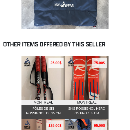
OTHER ITEMS OFFERED BY THIS SELLER
25.00$
75.00$
MONTREAL
MONTREAL
PÔLES DE SKI
SKIS ROSSIGNOL HERO
ROSSIGNOL DE 95 CM
GS PRO 135 CM
125.00$
95.00$