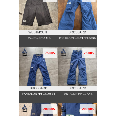
WESTMOUNT
BROSSARD
RACING SHORTS
PANTALON CSOH HH 8ANS
75.00$
75.00$
BROSSARD
BROSSARD
PANTALON HH CSOH 14
PANTALON HH 12 ANS
200.00$
200.00$