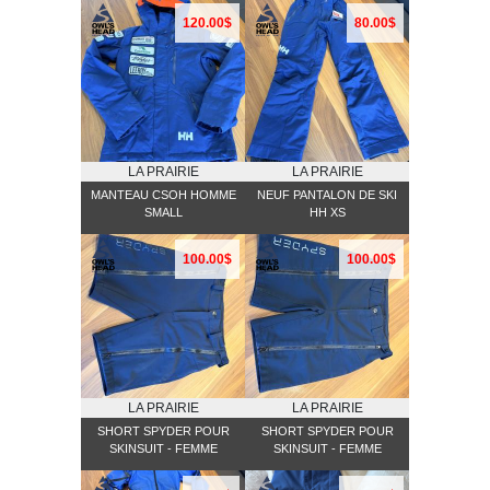
CONDITION
120.00$
80.00$
LA PRAIRIE
LA PRAIRIE
MANTEAU CSOH HOMME
NEUF PANTALON DE SKI
SMALL
HH XS
100.00$
100.00$
LA PRAIRIE
LA PRAIRIE
SHORT SPYDER POUR
SHORT SPYDER POUR
SKINSUIT - FEMME
SKINSUIT - FEMME